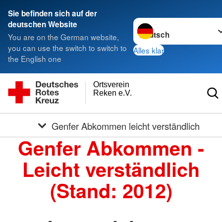
Sie befinden sich auf der
Sprache wechseln zu
deutschen Website
You are on the German website,
you can use the switch to switch to
Alles klar
the English one
Ortsverein
Reken e.V.
Genfer Abkommen leicht verständlich
Genfer Abkommen -
Leicht verständlich
(Stand: 2012)