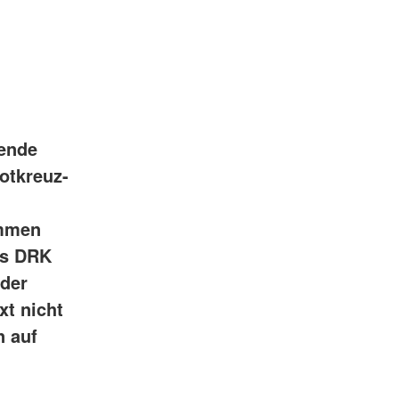
gende
Rotkreuz-
ommen
as DRK
 der
xt nicht
n auf