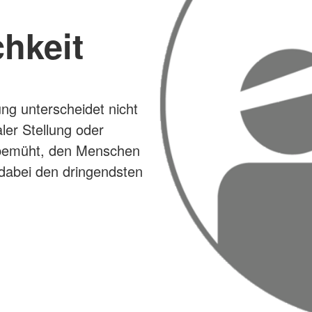
chkeit
g unterscheidet nicht
aler Stellung oder
g bemüht, den Menschen
dabei den dringendsten