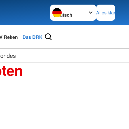
Sprache wechseln zu
Alles klar
V Reken
Das DRK
mondes
oten