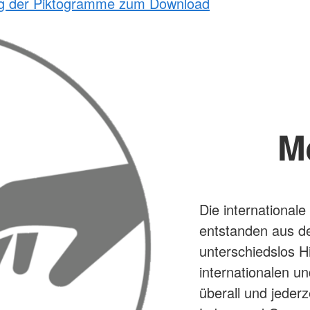
ng der Piktogramme zum Download
M
Die internationa
entstanden aus d
unterschiedslos Hi
internationalen u
überall und jederz