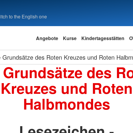
tch to the English one
Angebote
Kurse
Kindertagesstätten
O
e Grundsätze des Roten Kreuzes und Roten Halb
 Grundsätze des R
Kreuzes und Roten
Halbmondes
Lesezeichen -