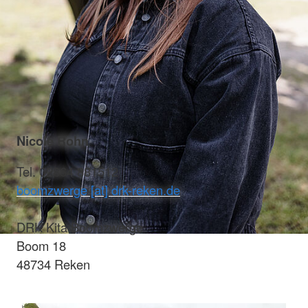
Nicole Rohn
Tel. 02864 881512
boomzwerge [at] drk-reken.de
DRK Kita Boomzwerge
Boom 18
48734 Reken