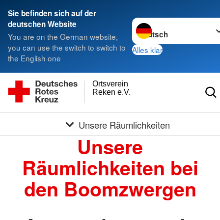
Sie befinden sich auf der
Sprache wechseln zu
deutschen Website
You are on the German website,
you can use the switch to switch to
Alles klar
the English one
Ortsverein
Reken e.V.
Unsere Räumlichkeiten
Unsere
Räumlichkeiten bei
den Boomzwergen