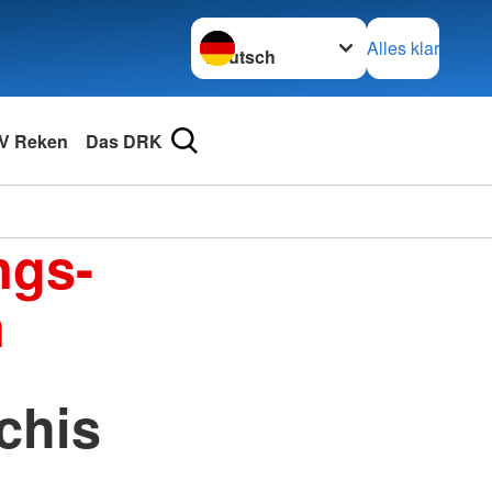
Sprache wechseln zu
Alles klar
V Reken
Das DRK
ngs-
n
chis