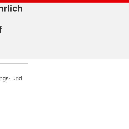
hrlich
f
ngs- und