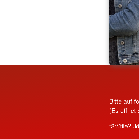
Bitte auf f
(Es öffnet
t3://file?u