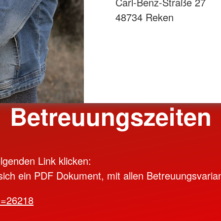
Carl-Benz-Straße 27
48734 Reken
Betreuungszeiten
olgenden Link klicken:
 sich ein PDF Dokument, mit allen Betreuungsvaria
id=26218