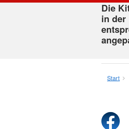
Die Ki
in der
entspr
angep
Start