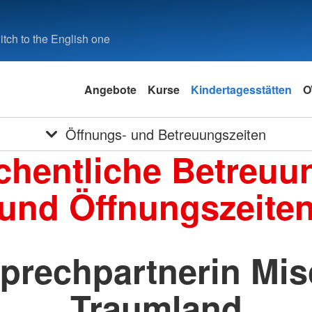
tch to the English one
Angebote
Kurse
Kindertagesstätten
O
Öffnungs- und Betreuungszeiten
hentliche Betreuu
und Öffnungszeite
prechpartnerin Mis
Traumland