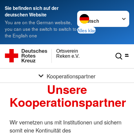
Sie befinden sich auf der
Sprache wechseln zu
deutschen Website
You are on the German website,
you can use the switch to switch to
Alles klar
the English one
Ortsverein
Reken e.V.
Kooperationspartner
Unsere
Kooperationspartner
Wir vernetzen uns mit Institutionen und sichern
somit eine Kontinuität des