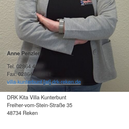
Anne Penzler
Tel. 02864 4607
Fax. 02864 886011
villa-kunterbunt [at] drk-reken.de
DRK Kita Villa Kunterbunt
Freiher-vom-Stein-Straße 35
48734 Reken