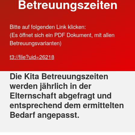
Betreuungszeiten
Bitte auf folgenden Link klicken:
(Es öffnet sich ein PDF Dokument, mit allen
Betreuungsvarianten)
t3://file?uid=26218
Die Kita Betreuungszeiten
werden jährlich in der
Elternschaft abgefragt und
entsprechend dem ermittelten
Bedarf angepasst.