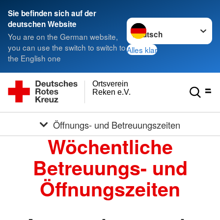
Sie befinden sich auf der
Sprache wechseln zu
deutschen Website
You are on the German website,
you can use the switch to switch to
Alles klar
the English one
Ortsverein
Reken e.V.
Öffnungs- und Betreuungszeiten
Wöchentliche
Betreuungs- und
Öffnungszeiten