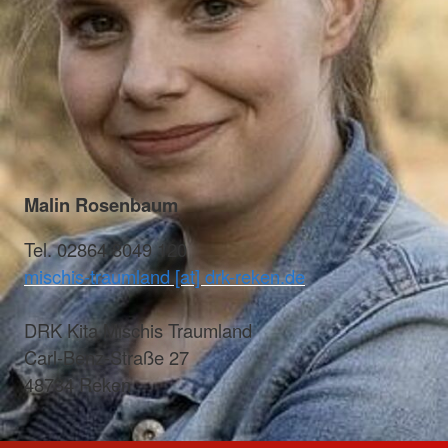
Malin Rosenbaum
Tel. 02864 8049 120
mischis-traumland [at] drk-reken.de
DRK Kita Mischis Traumland
Carl-Benz-Straße 27
48734 Reken